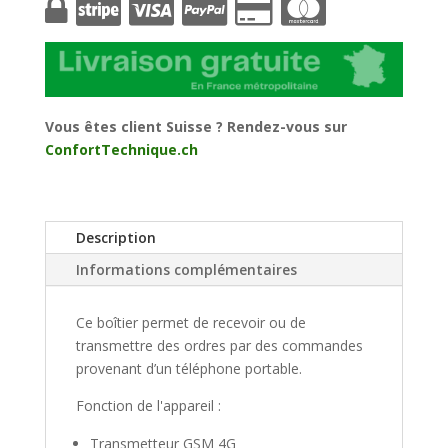
Transmetteur
Contrôleur
Alarme
GSM
4G
LTE
Vous êtes client Suisse ? Rendez-vous sur
–
ConfortTechnique.ch
4
entrées
numériques,
Description
4
entrées
Informations complémentaires
analogiques
-
Ce boîtier permet de recevoir ou de
4
transmettre des ordres par des commandes
sorties
provenant d’un téléphone portable.
10A
Fonction de l'appareil :
Transmetteur GSM 4G