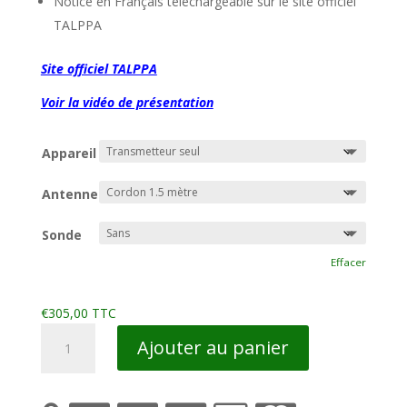
Notice en Français téléchargeable sur le site officiel
TALPPA
Site officiel TALPPA
Voir la vidéo de présentation
Appareil
Antenne
Sonde
Effacer
€
305,00
TTC
quantité
Ajouter au panier
de
D1100
0025