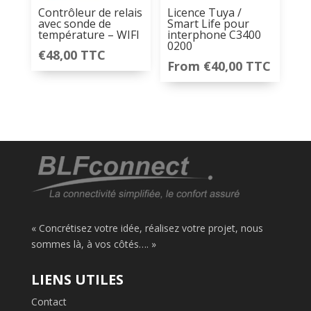
Contrôleur de relais
Licence Tuya /
avec sonde de
Smart Life pour
température – WIFI
interphone C3400
0200
€
48,00
TTC
From
€
40,00
TTC
« Concrétisez votre idée, réalisez votre projet, nous
sommes là, à vos côtés…. »
LIENS UTILES
Contact