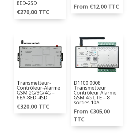
8ED-2SD
From
€
12,00
TTC
€
270,00
TTC
Transmetteur-
D1100 0008
Contrôleur-Alarme
Transmetteur
GSM 2G/3G/4G –
Contrôleur Alarme
6EA-8ED-4SD
GSM 4G LTE – 8
sorties 10A
€
320,00
TTC
From
€
305,00
TTC